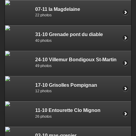
07-11 la Magdelaine
22 photos
31-10 Grenade pont du diable
40 photos
24-10 Villemur Bondigoux St-Martin
49 photos
17-10 Grisolles Pompignan
12 photos
11-10 Entourette Clo Mignon
26 photos
03-10 mas-grenier