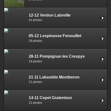
12-12 Verdun Labreille
41 photos
05-12 Lespinasse Fenouillet
29 photos
28-11 Pompignan les Crespys
19 photos
21 11 Labastide Montberon
21 photos
14-11 Cepet Gratentour
22 photos