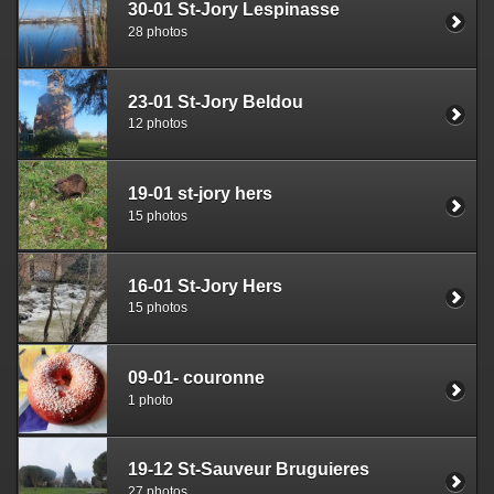
30-01 St-Jory Lespinasse
28 photos
23-01 St-Jory Beldou
12 photos
19-01 st-jory hers
15 photos
16-01 St-Jory Hers
15 photos
09-01- couronne
1 photo
19-12 St-Sauveur Bruguieres
27 photos