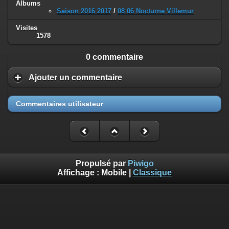
Albums
Saison 2016 2017
/
08 06 Nocturne Villemur
Visites
1578
0 commentaire
Ajouter un commentaire
Commentaires utilisateur
Propulsé par
Piwigo
Affichage :
Mobile
|
Classique