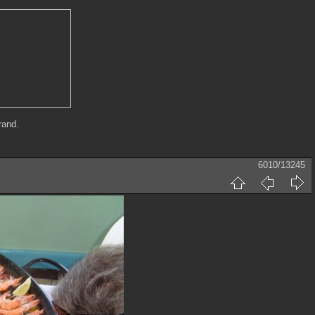
rand.
6010/13245