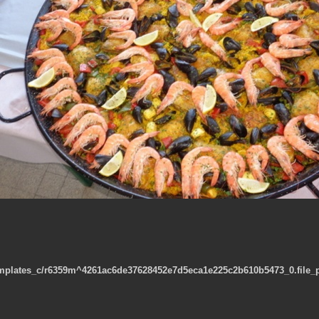
emplates_c/r6359m^4261ac6de37628452e7d5eca1e225c2b610b5473_0.file_pi