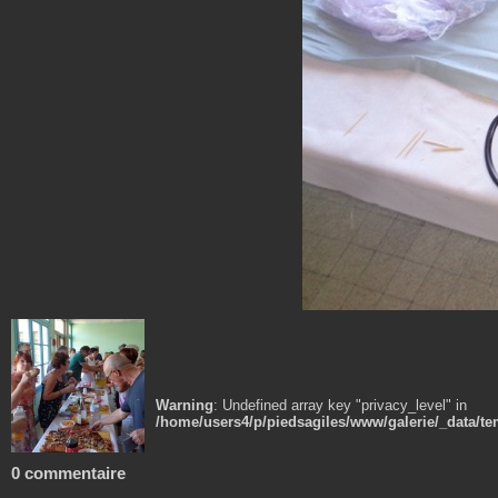
Warning
: Undefined array key "privacy_level" in
/home/users4/p/piedsagiles/www/galerie/_data/t
0 commentaire