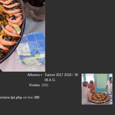
Albums
Saison 2017 2018
/
30
06 A.G.
Visites
1501
cture.tpl.php
on line
380