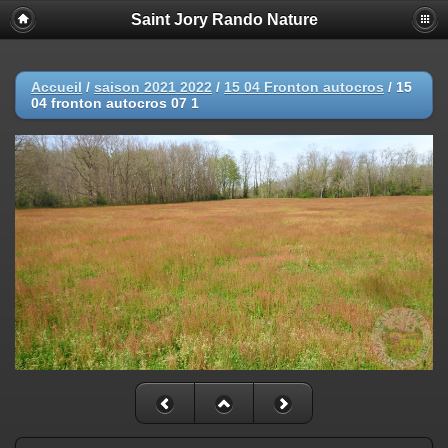
Saint Jory Rando Nature
Accueil
/
saison 2021 2022
/
15 04 Fronton autocros
/
15
04 fronton autocros 07 1