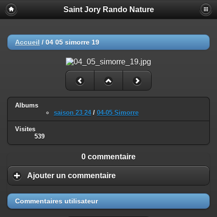
Saint Jory Rando Nature
Accueil
/
04 05 simorre 19
Albums
saison 23 24
/
04-05 Simorre
Visites
539
0 commentaire
Ajouter un commentaire
Commentaires utilisateur