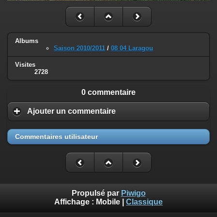
Albums
Saison 2010/2011
/
08 04 Laragou
Visites
2728
0 commentaire
Ajouter un commentaire
Commentaires utilisateur
Propulsé par
Piwigo
Affichage :
Mobile
|
Classique