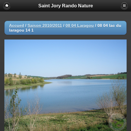
Saint Jory Rando Nature
Accueil
/
Saison 2010/2011
/
08 04 Laragou
/
08 04 lac du
laragou 14 1