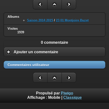
Albums
Saison 2014 2015
/
23 01 Montjoire Buzet
Visites
1939
0 commentaire
Ajouter un commentaire
Commentaires utilisateur
Propulsé par
Piwigo
Affichage :
Mobile
|
Classique