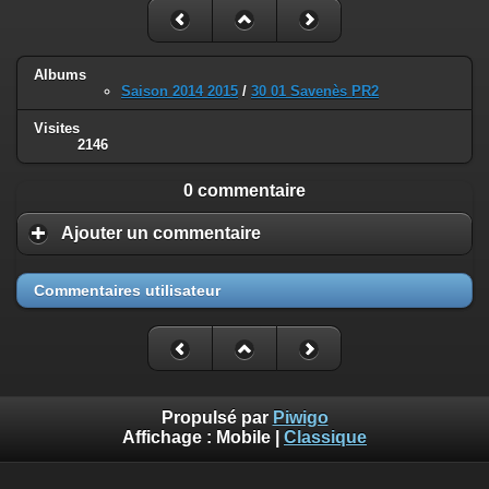
Albums
Saison 2014 2015
/
30 01 Savenès PR2
Visites
2146
0 commentaire
Ajouter un commentaire
Commentaires utilisateur
Propulsé par
Piwigo
Affichage :
Mobile
|
Classique