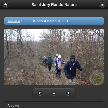
Saint Jory Rando Nature
Accueil
/
06 02 st cezert baraque 03 1
Albums