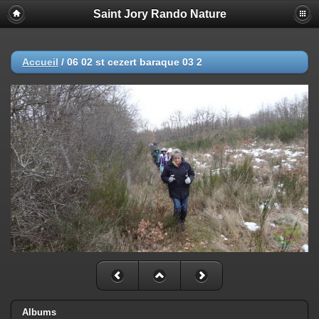
Saint Jory Rando Nature
Accueil
/
06 02 st cezert baraque 03 2
Albums