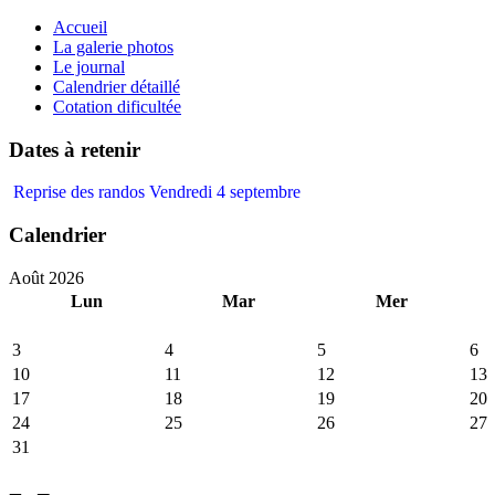
précédente
précédent
suivante
suivant
Accueil
La galerie photos
Le journal
Calendrier détaillé
Cotation dificultée
Dates à retenir
Reprise des randos Vendredi 4 septembre
Calendrier
Août 2026
Lun
Mar
Mer
3
4
5
6
10
11
12
13
17
18
19
20
24
25
26
27
31