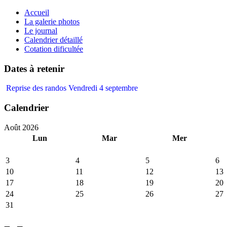
précédente
précédent
suivante
suivant
Accueil
La galerie photos
Le journal
Calendrier détaillé
Cotation dificultée
Dates à retenir
Reprise des randos Vendredi 4 septembre
Calendrier
Août 2026
Lun
Mar
Mer
3
4
5
6
10
11
12
13
17
18
19
20
24
25
26
27
31