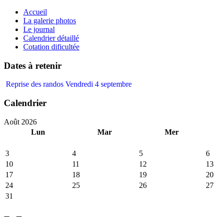
précédente
précédent
suivante
suivant
Accueil
La galerie photos
Le journal
Calendrier détaillé
Cotation dificultée
Dates à retenir
Reprise des randos Vendredi 4 septembre
Calendrier
Août 2026
Lun
Mar
Mer
3
4
5
6
10
11
12
13
17
18
19
20
24
25
26
27
31