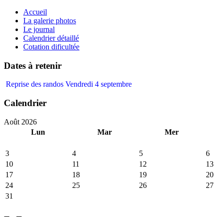
précédente
précédent
suivante
suivant
Accueil
La galerie photos
Le journal
Calendrier détaillé
Cotation dificultée
Dates à retenir
Reprise des randos Vendredi 4 septembre
Calendrier
Août 2026
Lun
Mar
Mer
3
4
5
6
10
11
12
13
17
18
19
20
24
25
26
27
31