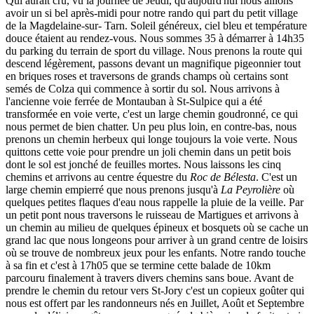
Qui aurait cru, vu la journée de Jeudi, qu'aujourd'hui nous allions
avoir un si bel après-midi pour notre rando qui part du petit village
de la Magdelaine-sur- Tarn. Soleil généreux, ciel bleu et température
douce étaient au rendez-vous. Nous sommes 35 à démarrer à 14h35
du parking du terrain de sport du village. Nous prenons la route qui
descend légèrement, passons devant un magnifique pigeonnier tout
en briques roses et traversons de grands champs où certains sont
semés de Colza qui commence à sortir du sol. Nous arrivons à
l'ancienne voie ferrée de Montauban à St-Sulpice qui a été
transformée en voie verte, c'est un large chemin goudronné, ce qui
nous permet de bien chatter. Un peu plus loin, en contre-bas, nous
prenons un chemin herbeux qui longe toujours la voie verte. Nous
quittons cette voie pour prendre un joli chemin dans un petit bois
dont le sol est jonché de feuilles mortes. Nous laissons les cinq
chemins et arrivons au centre équestre du
Roc de Bélesta
. C'est un
large chemin empierré que nous prenons jusqu'à
La Peyrolière
où
quelques petites flaques d'eau nous rappelle la pluie de la veille. Par
un petit pont nous traversons le ruisseau de Martigues et arrivons à
un chemin au milieu de quelques épineux et bosquets où se cache un
grand lac que nous longeons pour arriver à un grand centre de loisirs
où se trouve de nombreux jeux pour les enfants. Notre rando touche
à sa fin et c'est à 17h05 que se termine cette balade de 10km
parcouru finalement à travers divers chemins sans boue. Avant de
prendre le chemin du retour vers St-Jory c'est un copieux goûter qui
nous est offert par les randonneurs nés en Juillet, Août et Septembre