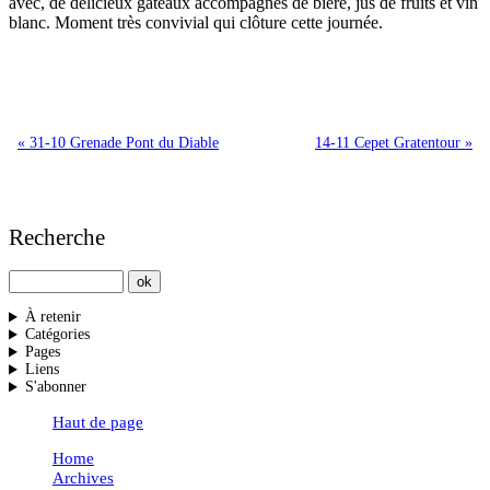
avec, de délicieux gâteaux accompagnés de bière, jus de fruits et vin
blanc. Moment très convivial qui clôture cette journée.
« 31-10 Grenade Pont du Diable
14-11 Cepet Gratentour »
Recherche
À retenir
Catégories
Pages
Liens
S'abonner
Haut de page
Home
Archives