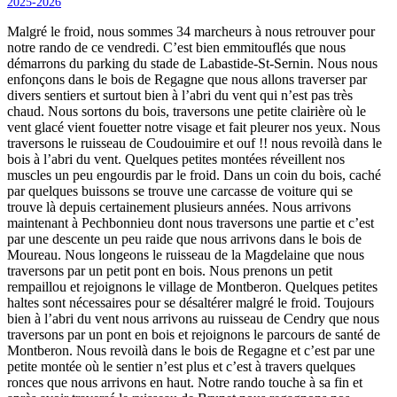
2025-2026
Malgré le froid, nous sommes 34 marcheurs à nous retrouver pour
notre rando de ce vendredi. C’est bien emmitouflés que nous
démarrons du parking du stade de Labastide-St-Sernin. Nous nous
enfonçons dans le bois de Regagne que nous allons traverser par
divers sentiers et surtout bien à l’abri du vent qui n’est pas très
chaud. Nous sortons du bois, traversons une petite clairière où le
vent glacé vient fouetter notre visage et fait pleurer nos yeux. Nous
traversons le ruisseau de Coudouimire et ouf !! nous revoilà dans le
bois à l’abri du vent. Quelques petites montées réveillent nos
muscles un peu engourdis par le froid. Dans un coin du bois, caché
par quelques buissons se trouve une carcasse de voiture qui se
trouve là depuis certainement plusieurs années. Nous arrivons
maintenant à Pechbonnieu dont nous traversons une partie et c’est
par une descente un peu raide que nous arrivons dans le bois de
Moureau. Nous longeons le ruisseau de la Magdelaine que nous
traversons par un petit pont en bois. Nous prenons un petit
rempaillou et rejoignons le village de Montberon. Quelques petites
haltes sont nécessaires pour se désaltérer malgré le froid. Toujours
bien à l’abri du vent nous arrivons au ruisseau de Cendry que nous
traversons par un pont en bois et rejoignons le parcours de santé de
Montberon. Nous revoilà dans le bois de Regagne et c’est par une
petite montée où le sentier n’est plus et c’est à travers quelques
ronces que nous arrivons en haut. Notre rando touche à sa fin et