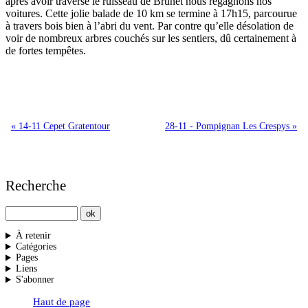
après avoir traversé le ruisseau de Brunet nous regagnons nos
voitures. Cette jolie balade de 10 km se termine à 17h15, parcourue
à travers bois bien à l’abri du vent. Par contre qu’elle désolation de
voir de nombreux arbres couchés sur les sentiers, dû certainement à
de fortes tempêtes.
« 14-11 Cepet Gratentour
28-11 - Pompignan Les Crespys »
Recherche
À retenir
Catégories
Pages
Liens
S'abonner
Haut de page