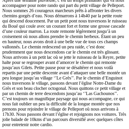
Après une semaine pluvieuse, c’est un temps printanier qui va nous
accompagner pour notre rando qui part du petit village de Pelleport.
Nous sommes 26 courageux marcheurs prêts à affronter les divers
chemins gorgés d’eau. Nous démarrons à 14h40 par la petite route
qui descend doucement. Par un petit pont nous traversons le ruisseau
du Boué qui coule avec un courant fort et forme une grosse cascade
d’une couleur marron. La route remonte légèrement jusqu’à un
croisement où nous allons prendre le chemin herbeux. Étant un peu
en hauteur, nous avons droit à une belle vue de tous ces champs
vallonnés. Le chemin redescend un peu raide, c’est donc
prudemment que nous descendons car le chemin est très glissant.
Nous arrivons à un petit lac où se jette le ruisseau de la Reyre, petite
halte pour se regrouper avant d’amorcer le chemin qui remonte
jusqu’aux Gilets. Petite pause pour se désaltérer et nous voilà
repartis par une petite descente avant d’attaquer une belle montée un
peu longue jusqu’au village ‘’Le Grès’’. Par le chemin d’Enguinot
nous traversons le village, passons devant l’église Notre-Dame du
Grès et son beau clocher octogonal. Nous quittons ce petit village et
par un chemin de terre descendons jusqu’au ‘’Las Gachounos’’.
C’est toujours un magnifique paysage qui nous accompagne, ce qui
nous fait oublier un peu la difficulté de la longue montée que nos
prenons pour rejoindre le village de Pelleport où nous arrivons à
17h30. Nous passons devant l’église et rejoignons nos voitures. Très
jolie balade de 10kms d’un parcours diversifié avec quelques côtes
pour entretenir notre cardio.