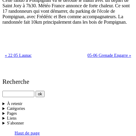
Cette rando à Pompignan va se déroulé le matin avec un départ de
Saint Jory à 7h30. Météo France annonce de forte chaleur. Ce sont
17 randonneurs qui vont démarrer, du parking de l'école de
Pompignan, avec Frédéric et Ben comme accompagnateurs. La
randonnée fait 10km principalement dans les bois de Pompignan.
« 22 05 Launac
05-06 Grenade Engarre »
Recherche
À retenir
Catégories
Pages
Liens
S'abonner
Haut de page