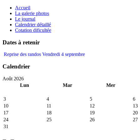
précédente
précédent
suivante
suivant
Accueil
La galerie photos
Le journal
Calendrier détaillé
Cotation dificultée
Dates à retenir
Reprise des randos Vendredi 4 septembre
Calendrier
Août 2026
Lun
Mar
Mer
3
4
5
6
10
11
12
13
17
18
19
20
24
25
26
27
31