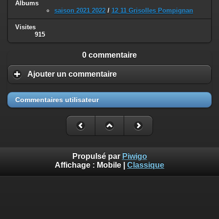
Albums
saison 2021 2022
/
12 11 Grisolles Pompignan
Visites
915
0 commentaire
Ajouter un commentaire
Commentaires utilisateur
Propulsé par
Piwigo
Affichage :
Mobile
|
Classique