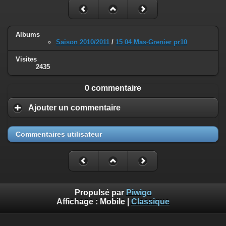
Albums
Saison 2010/2011
/
15 04 Mas-Grenier pr10
Visites
2435
0 commentaire
Ajouter un commentaire
Commentaires utilisateur
Propulsé par
Piwigo
Affichage :
Mobile
|
Classique