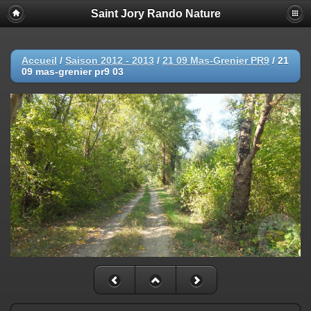
Saint Jory Rando Nature
Accueil
/
Saison 2012 - 2013
/
21 09 Mas-Grenier PR9
/
21
09 mas-grenier pr9 03