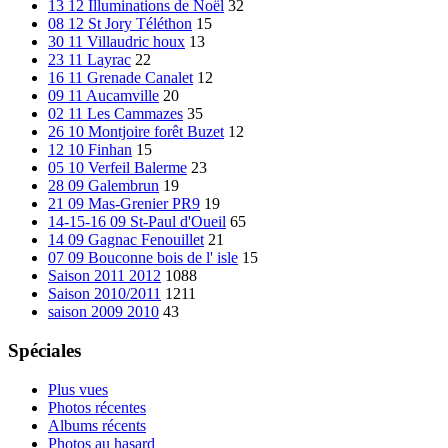
13 12 Illuminations de Noël
32
08 12 St Jory Téléthon
15
30 11 Villaudric houx
13
23 11 Layrac
22
16 11 Grenade Canalet
12
09 11 Aucamville
20
02 11 Les Cammazes
35
26 10 Montjoire forêt Buzet
12
12 10 Finhan
15
05 10 Verfeil Balerme
23
28 09 Galembrun
19
21 09 Mas-Grenier PR9
19
14-15-16 09 St-Paul d'Oueil
65
14 09 Gagnac Fenouillet
21
07 09 Bouconne bois de l' isle
15
Saison 2011 2012
1088
Saison 2010/2011
1211
saison 2009 2010
43
Spéciales
Plus vues
Photos récentes
Albums récents
Photos au hasard