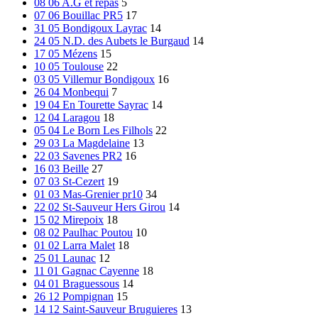
08 06 A.G et repas
5
07 06 Bouillac PR5
17
31 05 Bondigoux Layrac
14
24 05 N.D. des Aubets le Burgaud
14
17 05 Mézens
15
10 05 Toulouse
22
03 05 Villemur Bondigoux
16
26 04 Monbequi
7
19 04 En Tourette Sayrac
14
12 04 Laragou
18
05 04 Le Born Les Filhols
22
29 03 La Magdelaine
13
22 03 Savenes PR2
16
16 03 Beille
27
07 03 St-Cezert
19
01 03 Mas-Grenier pr10
34
22 02 St-Sauveur Hers Girou
14
15 02 Mirepoix
18
08 02 Paulhac Poutou
10
01 02 Larra Malet
18
25 01 Launac
12
11 01 Gagnac Cayenne
18
04 01 Braguessous
14
26 12 Pompignan
15
14 12 Saint-Sauveur Bruguieres
13