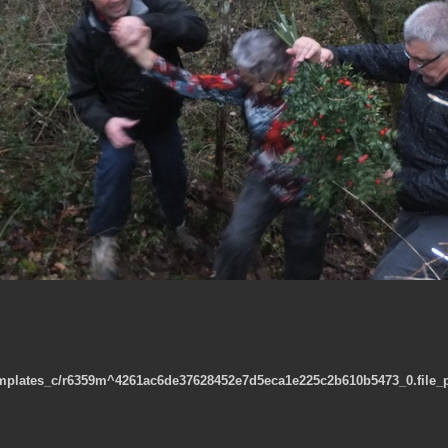
emplates_c/r6359m^4261ac6de37628452e7d5eca1e225c2b610b5473_0.file_pi