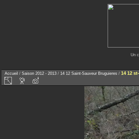
Un c
14 12 st
Accueil
/
Saison 2012 - 2013
/
14 12 Saint-Sauveur Bruguieres
/