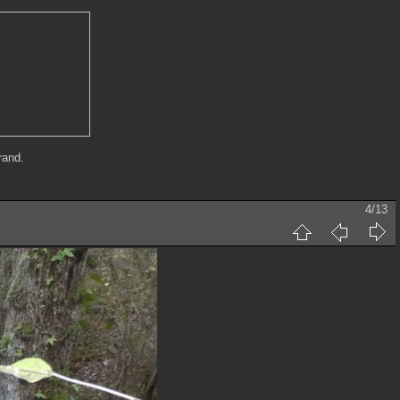
rand.
4/13