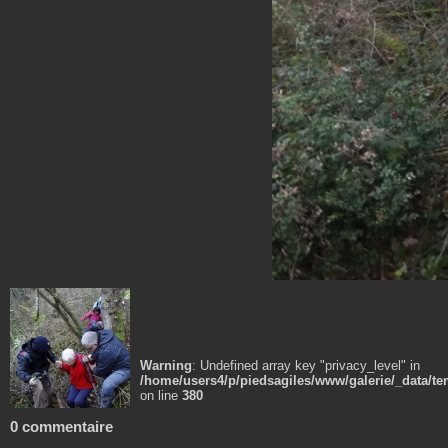
Warning
: Undefined array key "privacy_level" in
/home/users4/p/piedsagiles/www/galerie/_data/t
on line
380
0 commentaire