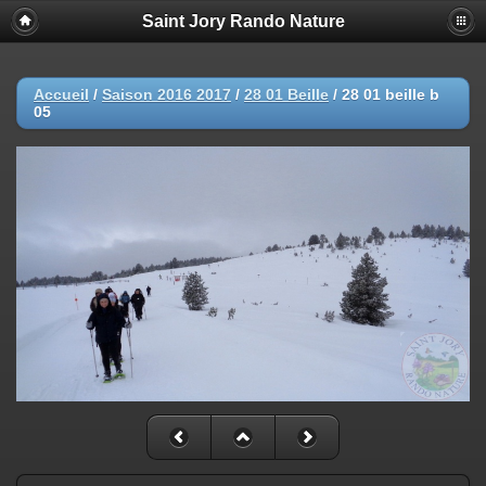
Saint Jory Rando Nature
Accueil
/
Saison 2016 2017
/
28 01 Beille
/
28 01 beille b
05