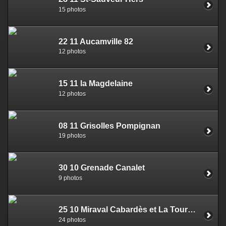
15 photos
22 11 Aucamville 82
12 photos
15 11 la Magdelaine
12 photos
08 11 Grisolles Pompignan
19 photos
30 10 Grenade Canalet
9 photos
25 10 Miraval Cabardès et La Tourette
24 photos