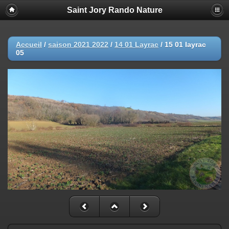
Saint Jory Rando Nature
Accueil
/
saison 2021 2022
/
14 01 Layrac
/
15 01 layrac
05