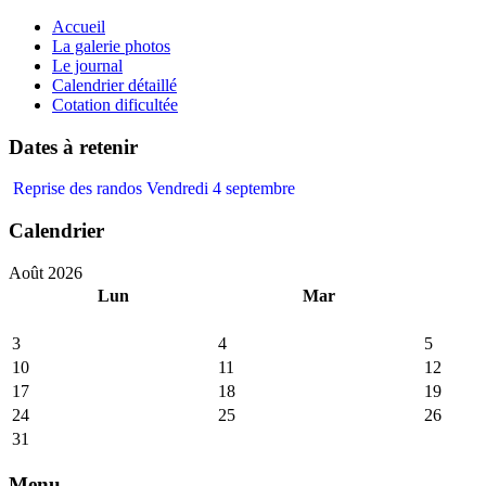
précédente
précédent
suivante
suivant
Accueil
La galerie photos
Le journal
Calendrier détaillé
Cotation dificultée
Dates à retenir
Reprise des randos Vendredi 4 septembre
Calendrier
Août 2026
Lun
Mar
3
4
5
10
11
12
17
18
19
24
25
26
31
Menu