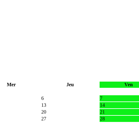
Mer
Jeu
Ven
6
7
13
14
20
21
27
28