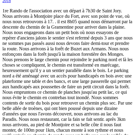
2018
1re Rando de l'association avec un départ à 7h30 de Saint Jory.
Nous arrivons à Montjoire place du Fort, avec son point de vue, où
nous nous retrouvons à 17. . il est 8h05 quand nous démarront par la
descente du chemin de la Gramentine pour arriver dans la plaine.
Nous nous engageons dans un petit bois où nous essayons de
repérer d'anciens jalons le sentier s'est refermé depuis 3 ans que nous
ne sommes pas passés aussi nous devons faire demi-tour et prendre
la route. Nous arrivons à la forêt de Buzet aux Armans. Nous nous
enfonçons dans la forêt jusqu'à la maison forestière des Monges.
Nous prenons le large chemin pour rejoindre le parking nord et là les
choses se compliquent, le chemin est transformé en marécage,
heureusement qu'il y a un sentier parallèle dans le bois. Le parking
nord a été aménagé avec un accès pour handicapés en bois avec une
plateforme une table et des bancs, et une large passerelle qui permet
aux handicapés aux poussettes de faire un petit circuit dans la forêt.
Nous empruntons ce chemin de planches jusqu'au petit lac, ce qui
nous évite le chemin en contrebas tout inondé. Nous sommes
contents de sortir du bois pour retrouver un chemin plus sec. Par une
belle allée de troènes, qui ont bien poussé depuis une dizaine
d'années que nous l'avons découvert, nous arrivons au lac du
Paradis. Nous nous restaurant, car la fain se fait sentir. après 3km
nous arrivons, au pied de Montjoire et sa belle côte il nous faut
monter, de 100m pour 1km, chacun monte à son rythme et nous